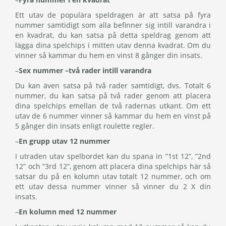
Ett utav de populära speldragen är att satsa på fyra
nummer samtidigt som alla befinner sig intill varandra i
en kvadrat, du kan satsa på detta speldrag genom att
lägga dina spelchips i mitten utav denna kvadrat. Om du
vinner så kammar du hem en vinst 8 gånger din insats.
–
Sex nummer –två rader intill varandra
Du kan även satsa på två rader samtidigt, dvs. Totalt 6
nummer, du kan satsa på två rader genom att placera
dina spelchips emellan de två radernas utkant. Om ett
utav de 6 nummer vinner så kammar du hem en vinst på
5 gånger din insats enligt roulette regler.
–
En grupp utav 12 nummer
I utraden utav spelbordet kan du spana in ”1st 12”, ”2nd
12” och ”3rd 12”, genom att placera dina spelchips här så
satsar du på en kolumn utav totalt 12 nummer, och om
ett utav dessa nummer vinner så vinner du 2 X din
insats.
–
En kolumn med 12 nummer