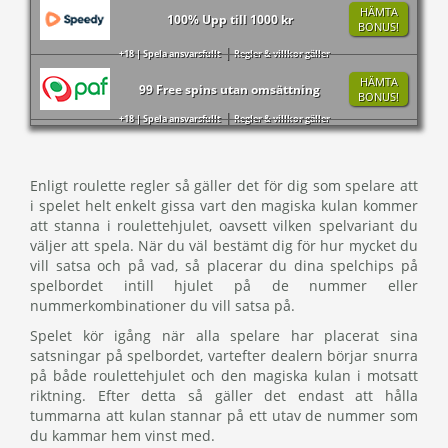
HÄMTA
100% Upp till 1000 kr
BONUS!
|
+18 | Spela ansvarsfullt
Regler & villkor gäller
HÄMTA
99 Free spins utan omsättning
BONUS!
|
+18 | Spela ansvarsfullt
Regler & villkor gäller
Enligt roulette regler så gäller det för dig som spelare att
i spelet helt enkelt gissa vart den magiska kulan kommer
att stanna i roulettehjulet, oavsett vilken spelvariant du
väljer att spela. När du väl bestämt dig för hur mycket du
vill satsa och på vad, så placerar du dina spelchips på
spelbordet intill hjulet på de nummer eller
nummerkombinationer du vill satsa på.
Spelet kör igång när alla spelare har placerat sina
satsningar på spelbordet, vartefter dealern börjar snurra
på både roulettehjulet och den magiska kulan i motsatt
riktning. Efter detta så gäller det endast att hålla
tummarna att kulan stannar på ett utav de nummer som
du kammar hem vinst med.