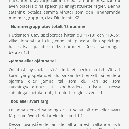
I utkanten utav varje kolumn med 12 nummer så kan du
även placera dina spelchips enligt roulette regler. Denna
satsning betalas samma vinster som den innanämnda
nummer gruppen, dvs. Din insats X2.
–
Nummergrupp utav totalt 18 nummer
I utkanten utav spelbordet hittar du ”1-18” och ”19-36”,
vilket innebär att du genom att placera dina spelchips
här satsar på dessa 18 nummer. Dessa satsningar
betalar 1:1.
–
Jämna eller ojämna tal
Om du är ny spelare så är detta ett oerhört enkelt sätt att
köra igång spelandet, du satsar helt enkelt på endera
ojämna eller jämna tal som du kan se som
satsningsalternativ i spelbordets utkant. Dessa
satsningar betalar enligt roulette regler även 1:1.
–
Röd eller svart färg
En annan enkel satsning är att satsa på röd eller svart
färg, som även betalar vinster med 1:1.
Dessa ovanstående är de allra mest välkända och