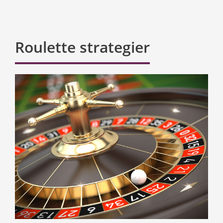
Roulette strategier