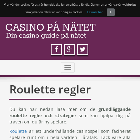
Vi använder cookies för att vår hemsida ska fungera bättre för dig. Genom att använda vår webbplats
samtycker du till vår användning av cookies.
Läs mer här.
X
Toggle
navigation
Roulette regler
Du kan här nedan läsa mer om de
grundläggande
roulette regler och strategier
som kan hjälpa dig på
traven om du är ny spelare.
Roulette
är ett underhållande casinospel som facinerat
spelare runt om i hela världen i åratals. Tack vare alla