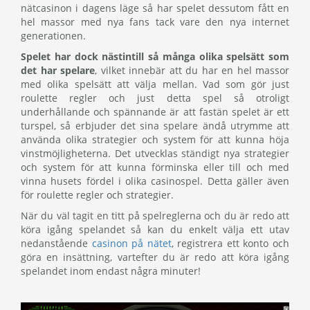
nätcasinon i dagens läge så har spelet dessutom fått en
hel massor med nya fans tack vare den nya internet
generationen.
Spelet har dock nästintill så många olika spelsätt som
det har spelare
, vilket innebär att du har en hel massor
med olika spelsätt att välja mellan. Vad som gör just
roulette regler och just detta spel så otroligt
underhållande och spännande är att fastän spelet är ett
turspel, så erbjuder det sina spelare ändå utrymme att
använda olika strategier och system för att kunna höja
vinstmöjligheterna. Det utvecklas ständigt nya strategier
och system för att kunna förminska eller till och med
vinna husets fördel i olika casinospel. Detta gäller även
för roulette regler och strategier.
När du väl tagit en titt på spelreglerna och du är redo att
köra igång spelandet så kan du enkelt välja ett utav
nedanstående
casinon på nätet
, registrera ett konto och
göra en insättning, vartefter du är redo att köra igång
spelandet inom endast några minuter!